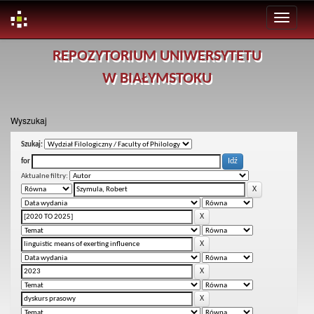
Skip
REPOZYTORIUM UNIWERSYTETU
navigation
W BIAŁYMSTOKU
Wyszukaj
Szukaj:
for
Aktualne filtry: