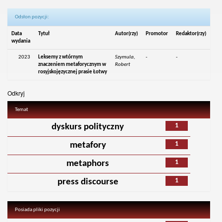
Odsłon pozycji:
Data
Tytuł
Autor(rzy)
Promotor
Redaktor(rzy)
wydania
2023
Leksemy z wtórnym
Szymula,
-
-
znaczeniem metaforycznym w
Robert
rosyjskojęzycznej prasie Łotwy
Odkryj
Temat
1
dyskurs polityczny
1
metafory
1
metaphors
1
press discourse
Posiada pliki pozycji