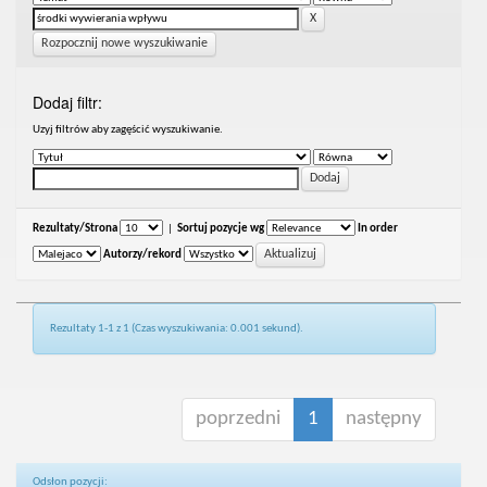
Rozpocznij nowe wyszukiwanie
Dodaj filtr:
Uzyj filtrów aby zagęścić wyszukiwanie.
Rezultaty/Strona
|
Sortuj pozycje wg
In order
Autorzy/rekord
Rezultaty 1-1 z 1 (Czas wyszukiwania: 0.001 sekund).
poprzedni
1
następny
Odsłon pozycji: