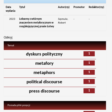
Data
Tytuł
Autor(rzy)
Promotor
Redaktor(rzy)
wydania
2023
Leksemy z wtórnym
Szymula,
-
-
znaczeniem metaforycznym w
Robert
rosyjskojęzycznej prasie Łotwy
Odkryj
Temat
1
dyskurs polityczny
1
metafory
1
metaphors
1
political discourse
1
press discourse
Posiada pliki pozycji