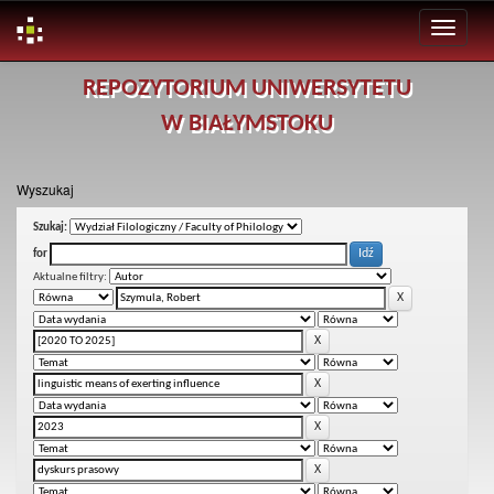
Skip
REPOZYTORIUM UNIWERSYTETU
navigation
W BIAŁYMSTOKU
Wyszukaj
Szukaj:
for
Aktualne filtry: