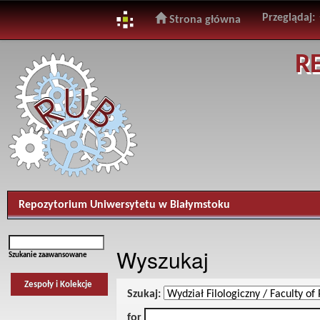
Przeglądaj:
Strona główna
Skip
R
navigation
Repozytorium Uniwersytetu w Białymstoku
Wyszukaj
Szukanie zaawansowane
Zespoły i Kolekcje
Szukaj:
for