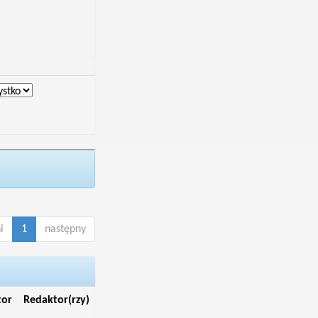
i
1
następny
tor
Redaktor(rzy)