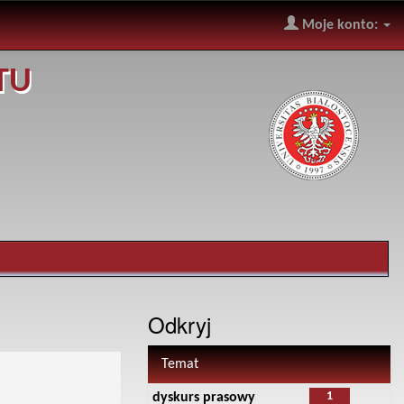
Moje konto:
TU
Odkryj
Temat
1
dyskurs prasowy