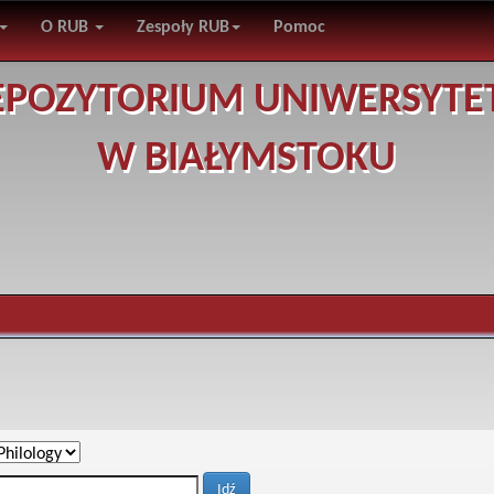
O RUB
Zespoły RUB
Pomoc
EPOZYTORIUM UNIWERSYTE
W BIAŁYMSTOKU