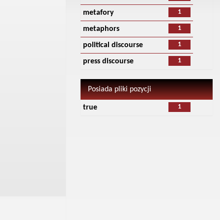
1
metafory
1
metaphors
1
political discourse
1
press discourse
Posiada pliki pozycji
1
true