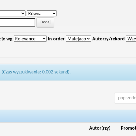
cje wg
In order
Autorzy/rekord
1 (Czas wyszukiwania: 0.002 sekund).
poprzedn
Autor(rzy)
Promo