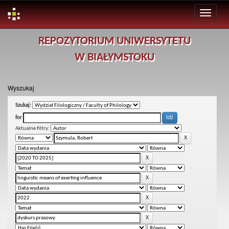
Skip
REPOZYTORIUM UNIWERSYTETU
navigation
W BIAŁYMSTOKU
Wyszukaj
Szukaj:
for
Aktualne filtry: