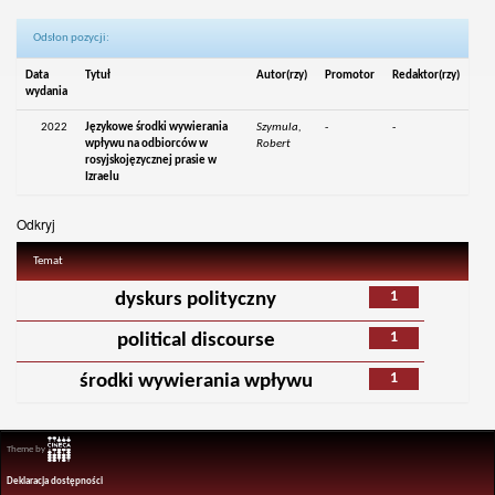
Odsłon pozycji:
Data
Tytuł
Autor(rzy)
Promotor
Redaktor(rzy)
wydania
2022
Językowe środki wywierania
Szymula,
-
-
wpływu na odbiorców w
Robert
rosyjskojęzycznej prasie w
Izraelu
Odkryj
Temat
1
dyskurs polityczny
1
political discourse
1
środki wywierania wpływu
Theme by
Deklaracja dostępności