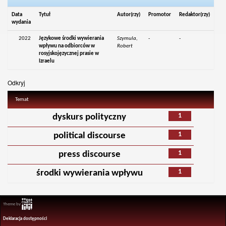
Data
Tytuł
Autor(rzy)
Promotor
Redaktor(rzy)
wydania
2022
Językowe środki wywierania
Szymula,
-
-
wpływu na odbiorców w
Robert
rosyjskojęzycznej prasie w
Izraelu
Odkryj
Temat
1
dyskurs polityczny
1
political discourse
1
press discourse
1
środki wywierania wpływu
Theme by
Deklaracja dostępności