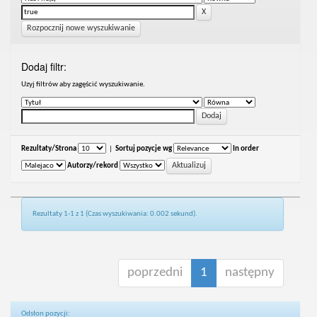
Rozpocznij nowe wyszukiwanie
Dodaj filtr:
Uzyj filtrów aby zagęścić wyszukiwanie.
Rezultaty/Strona
|
Sortuj pozycje wg
In order
Autorzy/rekord
Rezultaty 1-1 z 1 (Czas wyszukiwania: 0.002 sekund).
poprzedni
1
następny
Odsłon pozycji: