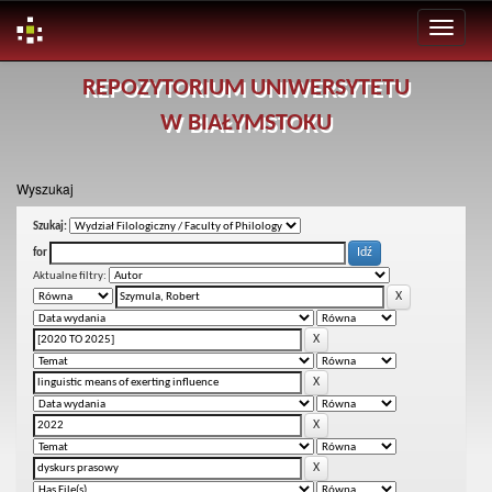
Skip
REPOZYTORIUM UNIWERSYTETU
navigation
W BIAŁYMSTOKU
Wyszukaj
Szukaj:
for
Aktualne filtry: