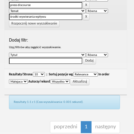
Rozpocznij nowe wyszukiwanie
Dodaj filtr:
Uzyj filtrów aby zagęścić wyszukiwanie.
Rezultaty/Strona
|
Sortuj pozycje wg
In order
Autorzy/rekord
Rezultaty 1-1 z 1 (Czas wyszukiwania: 0.001 sekund).
poprzedni
1
następny