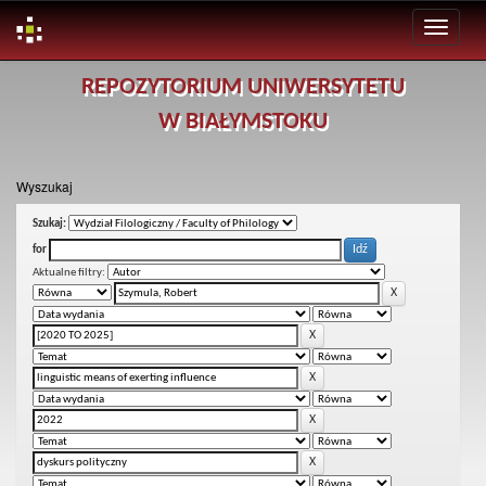
Skip
REPOZYTORIUM UNIWERSYTETU
navigation
W BIAŁYMSTOKU
Wyszukaj
Szukaj:
for
Aktualne filtry: