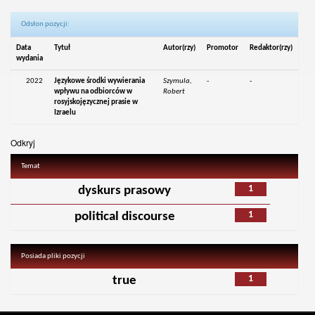
Odsłon pozycji:
Data
Tytuł
Autor(rzy)
Promotor
Redaktor(rzy)
wydania
2022
Językowe środki wywierania
Szymula,
-
-
wpływu na odbiorców w
Robert
rosyjskojęzycznej prasie w
Izraelu
Odkryj
Temat
1
dyskurs prasowy
1
political discourse
Posiada pliki pozycji
1
true