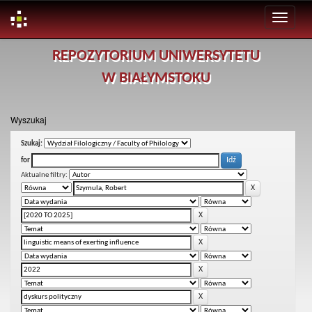
Skip
REPOZYTORIUM UNIWERSYTETU
navigation
W BIAŁYMSTOKU
Wyszukaj
Szukaj:
for
Aktualne filtry: