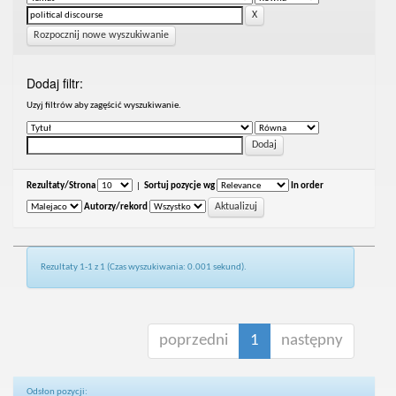
Rozpocznij nowe wyszukiwanie
Dodaj filtr:
Uzyj filtrów aby zagęścić wyszukiwanie.
Rezultaty/Strona
|
Sortuj pozycje wg
In order
Autorzy/rekord
Rezultaty 1-1 z 1 (Czas wyszukiwania: 0.001 sekund).
poprzedni
1
następny
Odsłon pozycji: