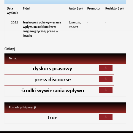
Data
Tytuł
Autor(rzy)
Promotor
Redaktor(rzy)
wydania
2022
Językowe środki wywierania
Szymula,
-
-
wpływu na odbiorców w
Robert
rosyjskojęzycznej prasie w
Izraelu
Odkryj
Temat
1
dyskurs prasowy
1
press discourse
1
środki wywierania wpływu
Posiada pliki pozycji
1
true