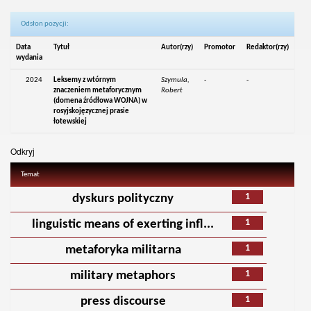
Odsłon pozycji:
Data
Tytuł
Autor(rzy)
Promotor
Redaktor(rzy)
wydania
2024
Leksemy z wtórnym
Szymula,
-
-
znaczeniem metaforycznym
Robert
(domena źródłowa WOJNA) w
rosyjskojęzycznej prasie
łotewskiej
Odkryj
Temat
1
dyskurs polityczny
1
linguistic means of exerting infl...
1
metaforyka militarna
1
military metaphors
1
press discourse