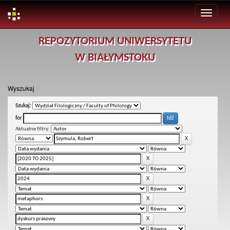
Skip
REPOZYTORIUM UNIWERSYTETU
navigation
W BIAŁYMSTOKU
Wyszukaj
Szukaj:
for
Aktualne filtry: