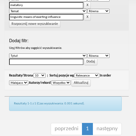
Rozpocznij nowe wyszukiwanie
Dodaj filtr:
Uzyj filtrów aby zagęścić wyszukiwanie.
Rezultaty/Strona
|
Sortuj pozycje wg
In order
Autorzy/rekord
Rezultaty 1-1 z 1 (Czas wyszukiwania: 0.001 sekund).
poprzedni
1
następny