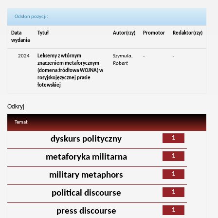
Odsłon pozycji:
Data
Tytuł
Autor(rzy)
Promotor
Redaktor(rzy)
wydania
2024
Leksemy z wtórnym
Szymula,
-
-
znaczeniem metaforycznym
Robert
(domena źródłowa WOJNA) w
rosyjskojęzycznej prasie
łotewskiej
Odkryj
Temat
1
dyskurs polityczny
1
metaforyka militarna
1
military metaphors
1
political discourse
1
press discourse