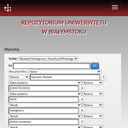
Skip
REPOZYTORIUM UNIWERSYTETU
navigation
W BIAŁYMSTOKU
Wyszukaj
Szukaj:
for
Aktualne filtry: