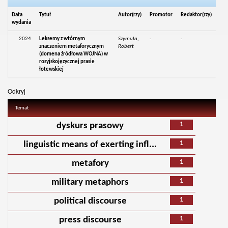
Data
Tytuł
Autor(rzy)
Promotor
Redaktor(rzy)
wydania
2024
Leksemy z wtórnym
Szymula,
-
-
znaczeniem metaforycznym
Robert
(domena źródłowa WOJNA) w
rosyjskojęzycznej prasie
łotewskiej
Odkryj
Temat
1
dyskurs prasowy
1
linguistic means of exerting infl...
1
metafory
1
military metaphors
1
political discourse
1
press discourse