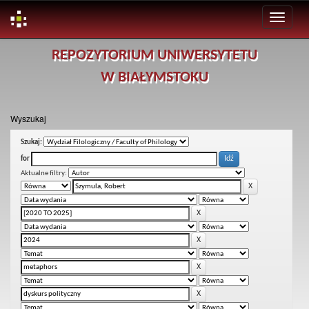
Skip
REPOZYTORIUM UNIWERSYTETU
navigation
W BIAŁYMSTOKU
Wyszukaj
Szukaj:
for
Aktualne filtry: