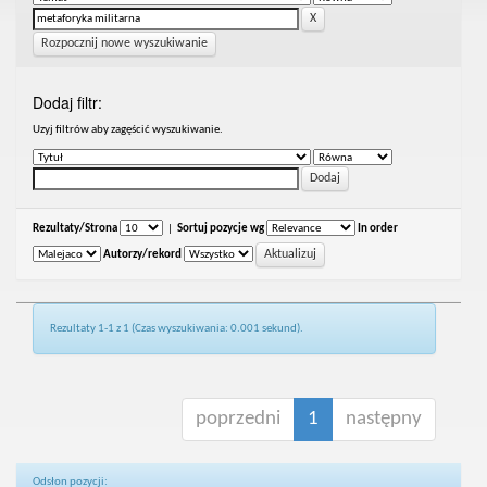
Rozpocznij nowe wyszukiwanie
Dodaj filtr:
Uzyj filtrów aby zagęścić wyszukiwanie.
Rezultaty/Strona
|
Sortuj pozycje wg
In order
Autorzy/rekord
Rezultaty 1-1 z 1 (Czas wyszukiwania: 0.001 sekund).
poprzedni
1
następny
Odsłon pozycji: