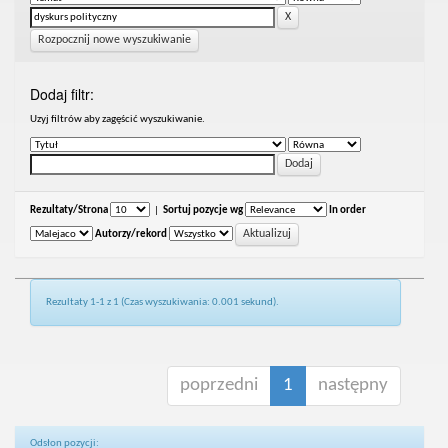
Rozpocznij nowe wyszukiwanie
Dodaj filtr:
Uzyj filtrów aby zagęścić wyszukiwanie.
Rezultaty/Strona
|
Sortuj pozycje wg
In order
Autorzy/rekord
Rezultaty 1-1 z 1 (Czas wyszukiwania: 0.001 sekund).
poprzedni
1
następny
Odsłon pozycji: