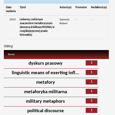
Data
Tytuł
Autor(rzy)
Promotor
Redaktor(rzy)
wydania
2024
Leksemy z wtórnym
Szymula,
-
-
znaczeniem metaforycznym
Robert
(domena źródłowa WOJNA) w
rosyjskojęzycznej prasie
łotewskiej
Odkryj
Temat
1
dyskurs prasowy
1
linguistic means of exerting infl...
1
metafory
1
metaforyka militarna
1
military metaphors
1
political discourse