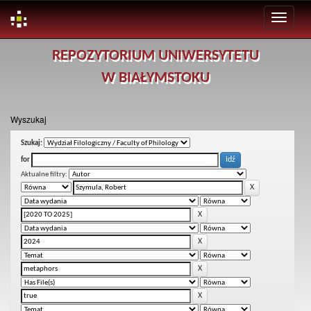
Skip
REPOZYTORIUM UNIWERSYTETU
navigation
W BIAŁYMSTOKU
Wyszukaj
Szukaj:
for
Aktualne filtry: