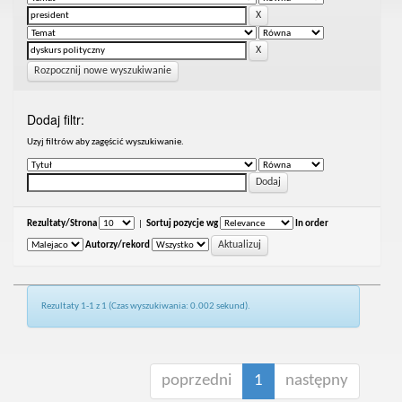
Rozpocznij nowe wyszukiwanie
Dodaj filtr:
Uzyj filtrów aby zagęścić wyszukiwanie.
Rezultaty/Strona
|
Sortuj pozycje wg
In order
Autorzy/rekord
Rezultaty 1-1 z 1 (Czas wyszukiwania: 0.002 sekund).
poprzedni
1
następny