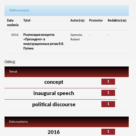
Odsłon pozycji:
Data
Tytuł
Autor(rzy)
Promotor
Redaktor(rzy)
wydania
2016
Реализация концепта
Szymula,
-
-
«Президент» в
Robert
инаугурационных речах В.В.
Путина
Odkryj
Temat
1
concept
1
inaugural speech
1
political discourse
Data wydania
1
2016