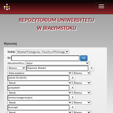
Skip
REPOZYTORIUM UNIWERSYTETU
navigation
W BIAŁYMSTOKU
Wyszukaj
Szukaj:
for
Aktualne filtry: