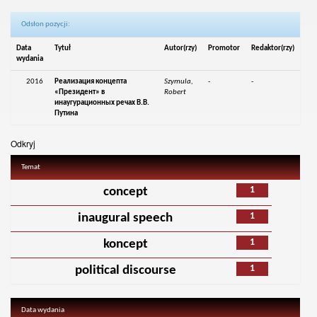
Odsłon pozycji:
Data
Tytuł
Autor(rzy)
Promotor
Redaktor(rzy)
wydania
2016
Реализация концепта
Szymula,
-
-
«Президент» в
Robert
инаугурационных речах В.В.
Путина
Odkryj
Temat
1
concept
1
inaugural speech
1
koncept
1
political discourse
Data wydania