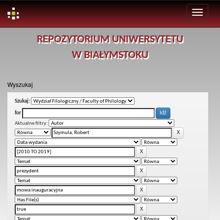
Skip
REPOZYTORIUM UNIWERSYTETU
navigation
W BIAŁYMSTOKU
Wyszukaj
Szukaj:
for
Aktualne filtry: