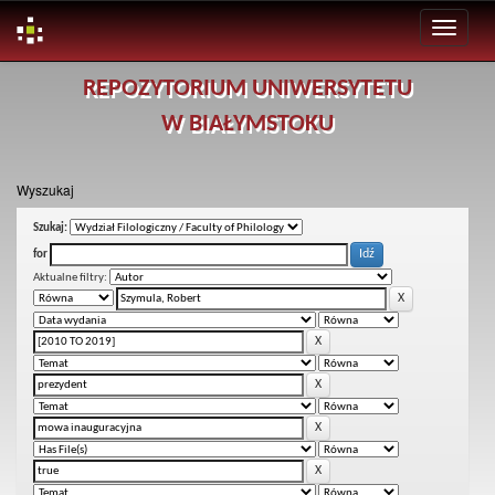
Skip
REPOZYTORIUM UNIWERSYTETU
navigation
W BIAŁYMSTOKU
Wyszukaj
Szukaj:
for
Aktualne filtry: