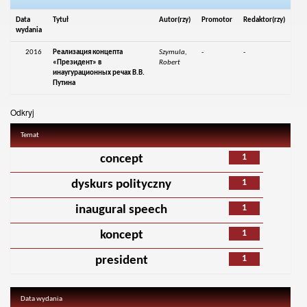
Data
Tytuł
Autor(rzy)
Promotor
Redaktor(rzy)
wydania
2016
Реализация концепта
Szymula,
-
-
«Президент» в
Robert
инаугурационных речах В.В.
Путина
Odkryj
Temat
1
concept
1
dyskurs polityczny
1
inaugural speech
1
koncept
1
president
Data wydania