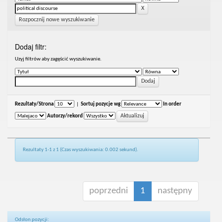
Rozpocznij nowe wyszukiwanie
Dodaj filtr:
Uzyj filtrów aby zagęścić wyszukiwanie.
Rezultaty/Strona
|
Sortuj pozycje wg
In order
Autorzy/rekord
Rezultaty 1-1 z 1 (Czas wyszukiwania: 0.002 sekund).
poprzedni
1
następny
Odsłon pozycji: