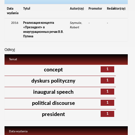
Data
Tytuł
Autor(rzy)
Promotor
Redaktor(rzy)
wydania
2016
Реализация концепта
Szymula,
-
-
«Президент» в
Robert
инаугурационных речах В.В.
Путина
Odkryj
Temat
1
concept
1
dyskurs polityczny
1
inaugural speech
1
political discourse
1
president
Data wydania