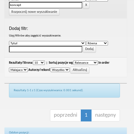
Rozpocznij nowe wyszukiwanie
Dodaj filtr:
Uzyj filtrów aby zagęścić wyszukiwanie.
Rezultaty/Strona
|
Sortuj pozycje wg
In order
Autorzy/rekord
Rezultaty 1-1 z 1 (Czas wyszukiwania: 0.001 sekund).
poprzedni
1
następny
Odsłon pozycji: