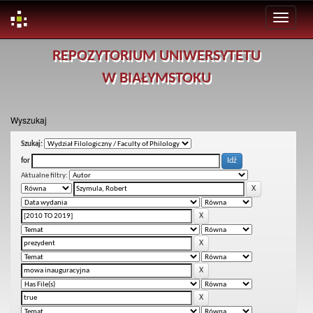
Skip
REPOZYTORIUM UNIWERSYTETU
navigation
W BIAŁYMSTOKU
Wyszukaj
Szukaj:
for
Aktualne filtry: