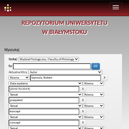
Skip
REPOZYTORIUM UNIWERSYTETU
navigation
W BIAŁYMSTOKU
Wyszukaj
Szukaj:
for
Aktualne filtry: