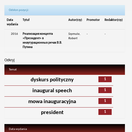
Odsłon pozycji:
Data
Tytuł
Autor(rzy)
Promotor
Redaktor(rzy)
wydania
2016
Реализация концепта
Szymula,
-
-
«Президент» в
Robert
инаугурационных речах В.В.
Путина
Odkryj
Temat
1
dyskurs polityczny
1
inaugural speech
1
mowa inauguracyjna
1
president
Data wydania