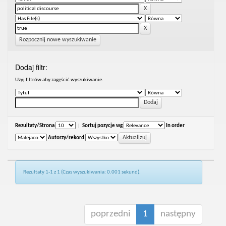
Rozpocznij nowe wyszukiwanie
Dodaj filtr:
Uzyj filtrów aby zagęścić wyszukiwanie.
Rezultaty/Strona
|
Sortuj pozycje wg
In order
Autorzy/rekord
Rezultaty 1-1 z 1 (Czas wyszukiwania: 0.001 sekund).
poprzedni
1
następny