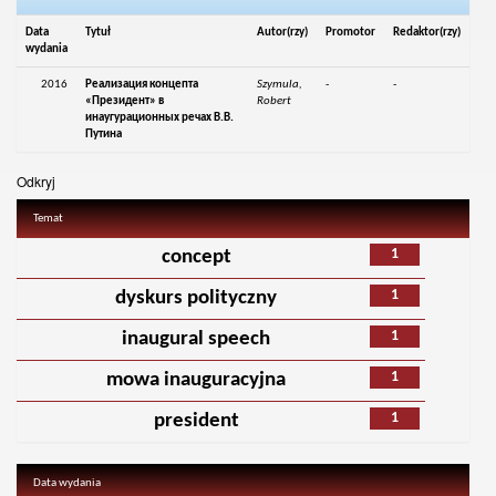
Data
Tytuł
Autor(rzy)
Promotor
Redaktor(rzy)
wydania
2016
Реализация концепта
Szymula,
-
-
«Президент» в
Robert
инаугурационных речах В.В.
Путина
Odkryj
Temat
1
concept
1
dyskurs polityczny
1
inaugural speech
1
mowa inauguracyjna
1
president
Data wydania