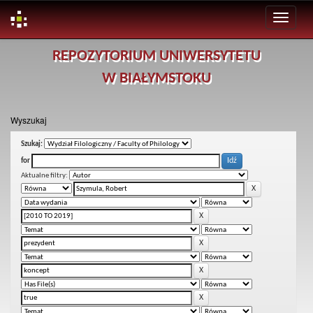
Skip
REPOZYTORIUM UNIWERSYTETU
navigation
W BIAŁYMSTOKU
Wyszukaj
Szukaj:
for
Aktualne filtry: