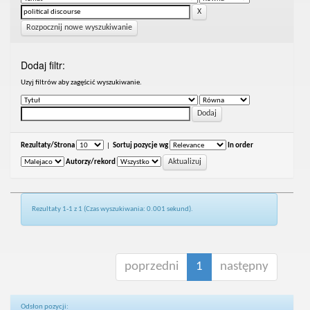
Rozpocznij nowe wyszukiwanie
Dodaj filtr:
Uzyj filtrów aby zagęścić wyszukiwanie.
Rezultaty/Strona
|
Sortuj pozycje wg
In order
Autorzy/rekord
Rezultaty 1-1 z 1 (Czas wyszukiwania: 0.001 sekund).
poprzedni
1
następny
Odsłon pozycji: