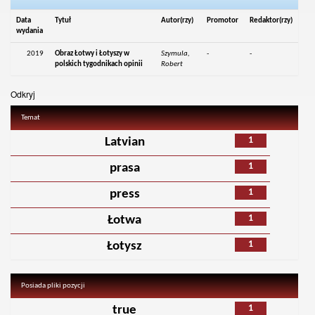
Data
Tytuł
Autor(rzy)
Promotor
Redaktor(rzy)
wydania
2019
Obraz Łotwy i Łotyszy w
Szymula,
-
-
polskich tygodnikach opinii
Robert
Odkryj
Temat
1
Latvian
1
prasa
1
press
1
Łotwa
1
Łotysz
Posiada pliki pozycji
1
true