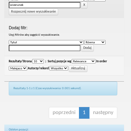
Rozpocznij nowe wyszukiwanie
Dodaj filtr:
Uzyj filtrów aby zagęścić wyszukiwanie.
Rezultaty/Strona
|
Sortuj pozycje wg
In order
Autorzy/rekord
Rezultaty 1-1 z 1 (Czas wyszukiwania: 0.001 sekund).
poprzedni
1
następny
Odsłon pozycji: