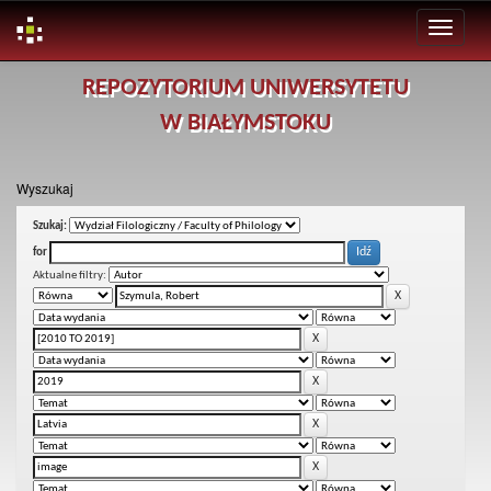
Skip
REPOZYTORIUM UNIWERSYTETU
navigation
W BIAŁYMSTOKU
Wyszukaj
Szukaj:
for
Aktualne filtry: