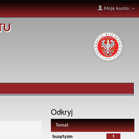
Moje konto:
TU
Odkryj
Temat
1
husytyzm