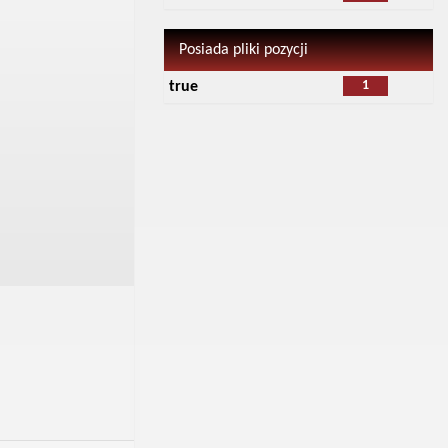
Posiada pliki pozycji
1
true