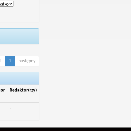
i
1
następny
tor
Redaktor(rzy)
-