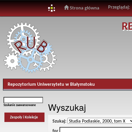
Przeglądaj:
Strona główna
Skip
R
navigation
Repozytorium Uniwersytetu w Białymstoku
Wyszukaj
Szukanie zaawansowane
Zespoły i Kolekcje
Szukaj:
for