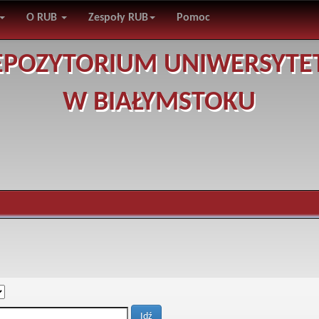
O RUB
Zespoły RUB
Pomoc
EPOZYTORIUM UNIWERSYTE
W BIAŁYMSTOKU