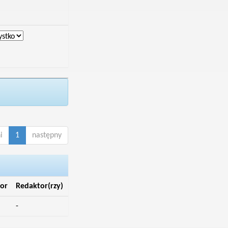
i
1
następny
or
Redaktor(rzy)
-