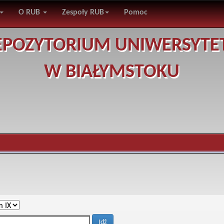
O RUB
Zespoły RUB
Pomoc
EPOZYTORIUM UNIWERSYTE
W BIAŁYMSTOKU