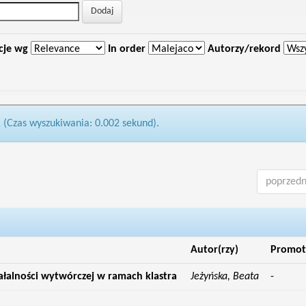
cje wg
In order
Autorzy/rekord
1 (Czas wyszukiwania: 0.002 sekund).
poprzedn
Autor(rzy)
Promot
iałalności wytwórczej w ramach klastra
Jeżyńska, Beata
-