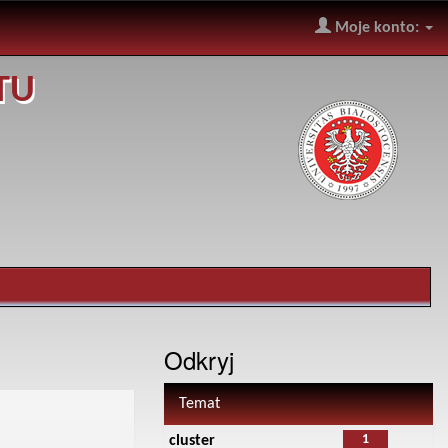
Moje konto:
TU
Odkryj
Temat
1
cluster