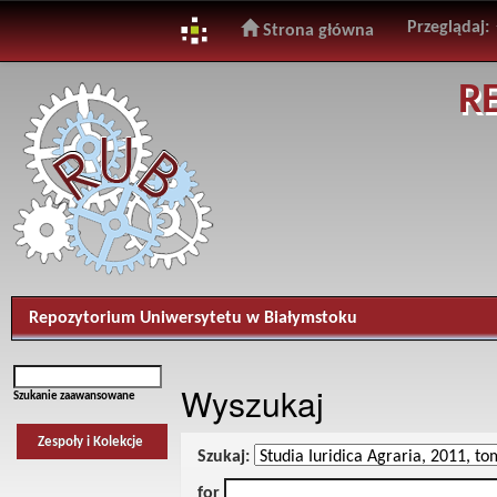
Przeglądaj:
Strona główna
Skip
R
navigation
Repozytorium Uniwersytetu w Białymstoku
Wyszukaj
Szukanie zaawansowane
Zespoły i Kolekcje
Szukaj:
for