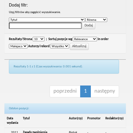
Dodaj filtr:
Uzyj filtrów aby zagęścić wyszukiwanie.
Rezultaty/Strona
|
Sortuj pozycje wg
In order
Autorzy/rekord
Rezultaty 1-1 z 1 (Czas wyszukiwania: 0.001 sekund).
poprzedni
1
następny
Odsłon pozycji:
Data
Tytuł
Autor(rzy)
Promotor
Redaktor(rzy)
wydania
2011
Zasady zwolnienia
Bieluk,
-
-