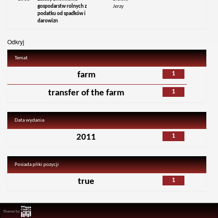
gospodarstw rolnych z
Jerzy
podatku od spadków i
darowizn
Odkryj
Temat
1
farm
1
transfer of the farm
Data wydania
1
2011
Posiada pliki pozycji
1
true
Theme by