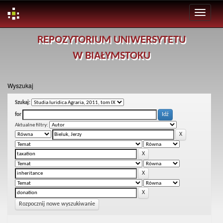
Skip
REPOZYTORIUM UNIWERSYTETU
navigation
W BIAŁYMSTOKU
Wyszukaj
Szukaj:
for
Aktualne filtry:
Rozpocznij nowe wyszukiwanie