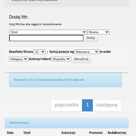
Rozpocznij nowe wyszukiwanie
Dodaj filtr:
Uzyj filtrów aby zagęścić wyszukiwanie.
Rezultaty/Strona
|
Sortuj pozycje wg
In order
Autorzy/rekord
Rezultaty 1-1 z 1 (Czas wyszukiwania: 0.001 sekund).
poprzedni
1
następny
Odsłon pozycji:
Data
Tytuł
Autor(rzy)
Promotor
Redaktor(rzy)