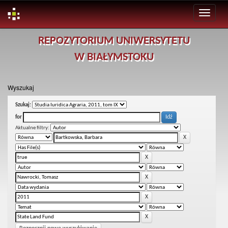
Skip
REPOZYTORIUM UNIWERSYTETU
navigation
W BIAŁYMSTOKU
Wyszukaj
Szukaj:
for
Aktualne filtry: