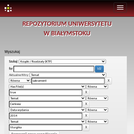
Skip
REPOZYTORIUM UNIWERSYTETU
navigation
W BIAŁYMSTOKU
Wyszukaj
Szukaj:
for
Aktualne filtry: