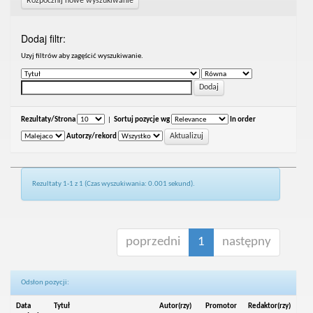
Rozpocznij nowe wyszukiwanie
Dodaj filtr:
Uzyj filtrów aby zagęścić wyszukiwanie.
Rezultaty/Strona
|
Sortuj pozycje wg
In order
Autorzy/rekord
Rezultaty 1-1 z 1 (Czas wyszukiwania: 0.001 sekund).
poprzedni
1
następny
Odsłon pozycji:
Data
Tytuł
Autor(rzy)
Promotor
Redaktor(rzy)