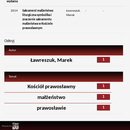
wydania
2014
Sakrament małżeństwa:
Ławreszuk,
-
-
liturgiczna symbolika i
Marek
znaczenie sakramentu
małżeństwa w Kościele
prawosławnym
Odkryj
Autor
1
Ławreszuk, Marek
Temat
1
Kościół prawosławny
1
małżeństwo
1
prawosławie
Theme by