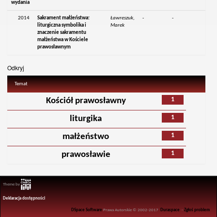
wydania
2014
Sakrament małżeństwa:
Ławreszuk,
-
-
liturgiczna symbolika i
Marek
znaczenie sakramentu
małżeństwa w Kościele
prawosławnym
Odkryj
Temat
1
Kościół prawosławny
1
liturgika
1
małżeństwo
1
prawosławie
Theme by
Deklaracja dostępności
DSpace Software
Prawa Autorskie © 2002-2017
Duraspace
-
Zgłoś problem