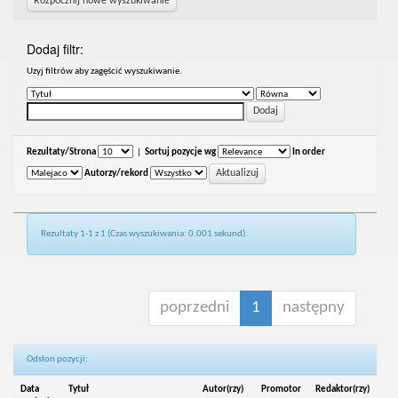
Rozpocznij nowe wyszukiwanie
Dodaj filtr:
Uzyj filtrów aby zagęścić wyszukiwanie.
Rezultaty/Strona
|
Sortuj pozycje wg
In order
Autorzy/rekord
Rezultaty 1-1 z 1 (Czas wyszukiwania: 0.001 sekund).
poprzedni
1
następny
Odsłon pozycji:
Data
Tytuł
Autor(rzy)
Promotor
Redaktor(rzy)