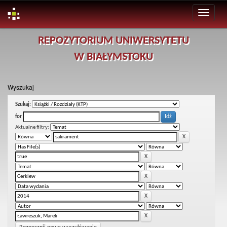
Skip
REPOZYTORIUM UNIWERSYTETU
navigation
W BIAŁYMSTOKU
Wyszukaj
Szukaj:
for
Aktualne filtry: