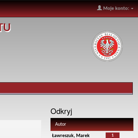
Moje konto:
TU
Odkryj
Autor
1
Ławreszuk, Marek