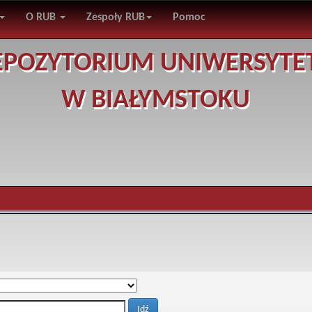
O RUB
Zespoły RUB
Pomoc
EPOZYTORIUM UNIWERSYTE
W BIAŁYMSTOKU