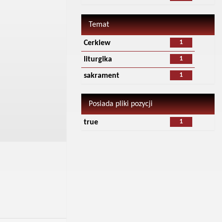
Temat
1
Cerkiew
1
liturgika
1
sakrament
Posiada pliki pozycji
1
true