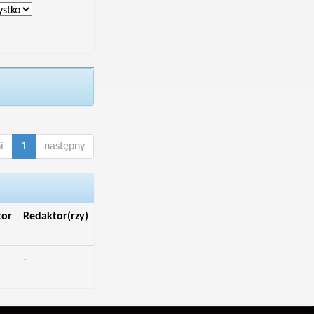
i
1
następny
tor
Redaktor(rzy)
-