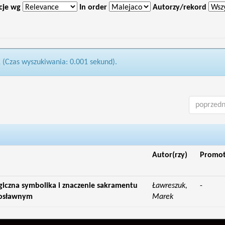
cje wg
In order
Autorzy/rekord
1 (Czas wyszukiwania: 0.001 sekund).
poprzedn
Autor(rzy)
Promo
giczna symbolika i znaczenie sakramentu
Ławreszuk,
-
wosławnym
Marek