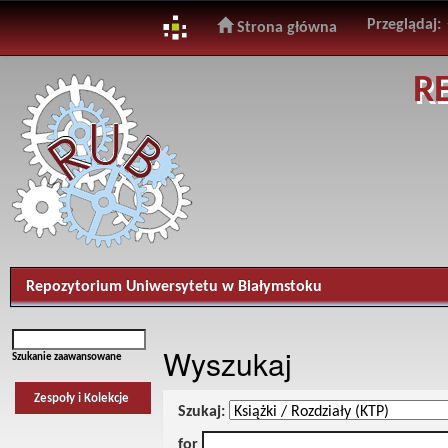
Przeglądaj:
Strona główna
Skip
R
navigation
Repozytorium Uniwersytetu w Białymstoku
Wyszukaj
Szukanie zaawansowane
Zespoły i Kolekcje
Szukaj:
for