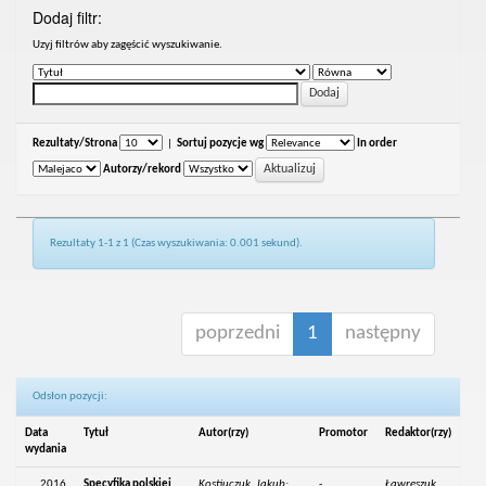
Dodaj filtr:
Uzyj filtrów aby zagęścić wyszukiwanie.
Rezultaty/Strona
|
Sortuj pozycje wg
In order
Autorzy/rekord
Rezultaty 1-1 z 1 (Czas wyszukiwania: 0.001 sekund).
poprzedni
1
następny
Odsłon pozycji:
Data
Tytuł
Autor(rzy)
Promotor
Redaktor(rzy)
wydania
2016
Specyfika polskiej
Kostiuczuk, Jakub;
-
Ławreszuk,