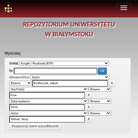
Skip
REPOZYTORIUM UNIWERSYTETU
navigation
W BIAŁYMSTOKU
Wyszukaj
Szukaj:
for
Aktualne filtry:
Rozpocznij nowe wyszukiwanie