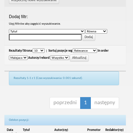
Rozpocznij nowe wyszukiwanie
Dodaj filtr:
Uzyj filtrów aby zagęścić wyszukiwanie.
Rezultaty/Strona
|
Sortuj pozycje wg
In order
Autorzy/rekord
Rezultaty 1-1 z 1 (Czas wyszukiwania: 0.001 sekund).
poprzedni
1
następny
Odsłon pozycji:
Data
Tytuł
Autor(rzy)
Promotor
Redaktor(rzy)