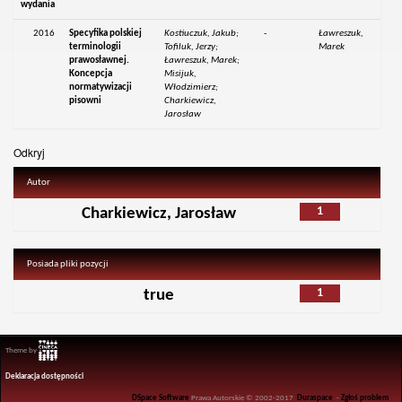
wydania
2016
Specyfika polskiej
Kostiuczuk, Jakub;
-
Ławreszuk,
terminologii
Tofiluk, Jerzy;
Marek
prawosławnej.
Ławreszuk, Marek;
Koncepcja
Misijuk,
normatywizacji
Włodzimierz;
pisowni
Charkiewicz,
Jarosław
Odkryj
Autor
1
Charkiewicz, Jarosław
Posiada pliki pozycji
1
true
Theme by
Deklaracja dostępności
DSpace Software
Prawa Autorskie © 2002-2017
Duraspace
-
Zgłoś problem