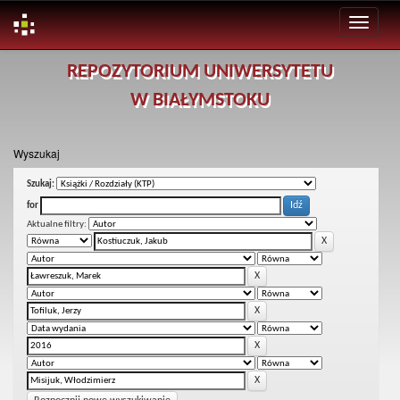
Skip
REPOZYTORIUM UNIWERSYTETU
navigation
W BIAŁYMSTOKU
Wyszukaj
Szukaj:
for
Aktualne filtry: