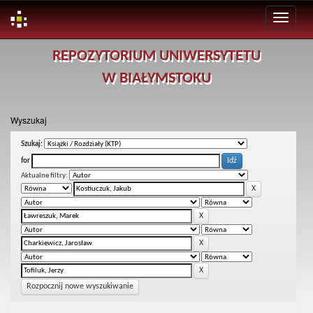
Skip
REPOZYTORIUM UNIWERSYTETU
navigation
W BIAŁYMSTOKU
Wyszukaj
Szukaj:
for
Aktualne filtry:
Rozpocznij nowe wyszukiwanie