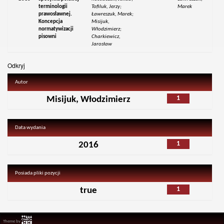
terminologii
Tofiluk, Jerzy;
Marek
prawosławnej.
Ławreszuk, Marek;
Koncepcja
Misijuk,
normatywizacji
Włodzimierz;
pisowni
Charkiewicz,
Jarosław
Odkryj
Autor
1
Misijuk, Włodzimierz
Data wydania
1
2016
Posiada pliki pozycji
1
true
Theme by