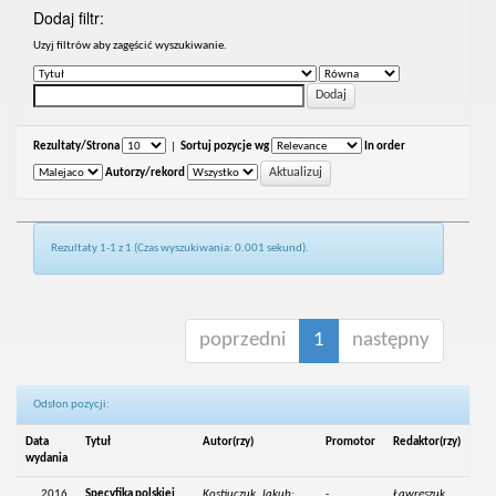
Dodaj filtr:
Uzyj filtrów aby zagęścić wyszukiwanie.
Rezultaty/Strona
|
Sortuj pozycje wg
In order
Autorzy/rekord
Rezultaty 1-1 z 1 (Czas wyszukiwania: 0.001 sekund).
poprzedni
1
następny
Odsłon pozycji:
Data
Tytuł
Autor(rzy)
Promotor
Redaktor(rzy)
wydania
2016
Specyfika polskiej
Kostiuczuk, Jakub;
-
Ławreszuk,