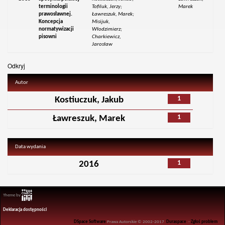
terminologii
Tofiluk, Jerzy;
Marek
prawosławnej.
Ławreszuk, Marek;
Koncepcja
Misijuk,
normatywizacji
Włodzimierz;
pisowni
Charkiewicz,
Jarosław
Odkryj
Autor
1
Kostiuczuk, Jakub
1
Ławreszuk, Marek
Data wydania
1
2016
Theme by
Deklaracja dostępności
DSpace Software
Prawa Autorskie © 2002-2017
Duraspace
-
Zgłoś problem