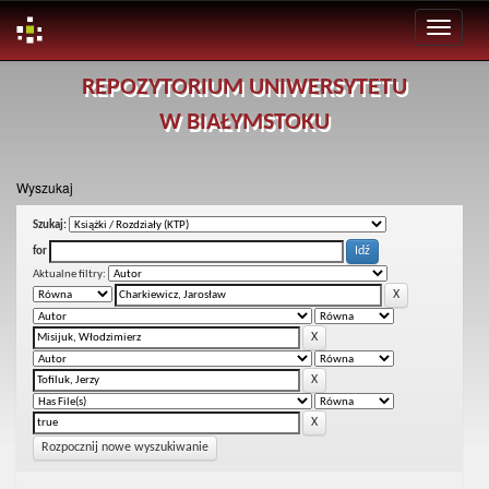
Skip
REPOZYTORIUM UNIWERSYTETU
navigation
W BIAŁYMSTOKU
Wyszukaj
Szukaj:
for
Aktualne filtry:
Rozpocznij nowe wyszukiwanie