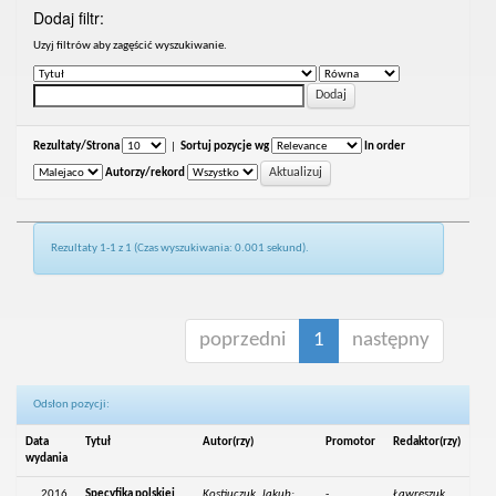
Dodaj filtr:
Uzyj filtrów aby zagęścić wyszukiwanie.
Rezultaty/Strona
|
Sortuj pozycje wg
In order
Autorzy/rekord
Rezultaty 1-1 z 1 (Czas wyszukiwania: 0.001 sekund).
poprzedni
1
następny
Odsłon pozycji:
Data
Tytuł
Autor(rzy)
Promotor
Redaktor(rzy)
wydania
2016
Specyfika polskiej
Kostiuczuk, Jakub;
-
Ławreszuk,