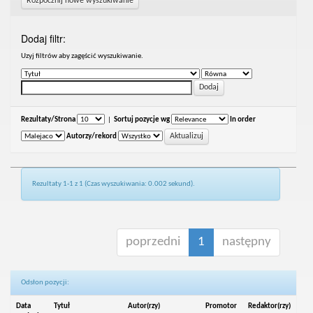
Rozpocznij nowe wyszukiwanie
Dodaj filtr:
Uzyj filtrów aby zagęścić wyszukiwanie.
Rezultaty/Strona
|
Sortuj pozycje wg
In order
Autorzy/rekord
Rezultaty 1-1 z 1 (Czas wyszukiwania: 0.002 sekund).
poprzedni
1
następny
Odsłon pozycji:
Data
Tytuł
Autor(rzy)
Promotor
Redaktor(rzy)