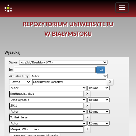
Skip
REPOZYTORIUM UNIWERSYTETU
navigation
W BIAŁYMSTOKU
Wyszukaj
Szukaj:
for
Aktualne filtry: