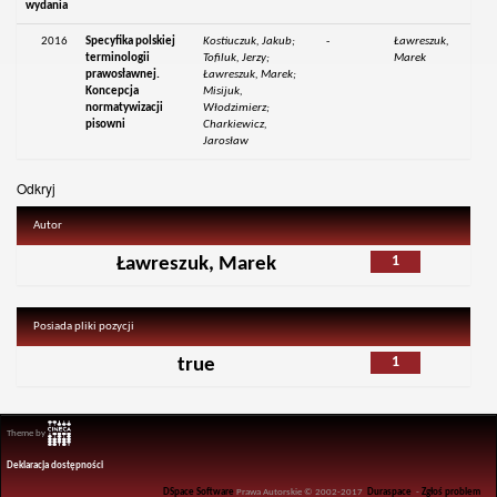
wydania
2016
Specyfika polskiej
Kostiuczuk, Jakub;
-
Ławreszuk,
terminologii
Tofiluk, Jerzy;
Marek
prawosławnej.
Ławreszuk, Marek;
Koncepcja
Misijuk,
normatywizacji
Włodzimierz;
pisowni
Charkiewicz,
Jarosław
Odkryj
Autor
1
Ławreszuk, Marek
Posiada pliki pozycji
1
true
Theme by
Deklaracja dostępności
DSpace Software
Prawa Autorskie © 2002-2017
Duraspace
-
Zgłoś problem