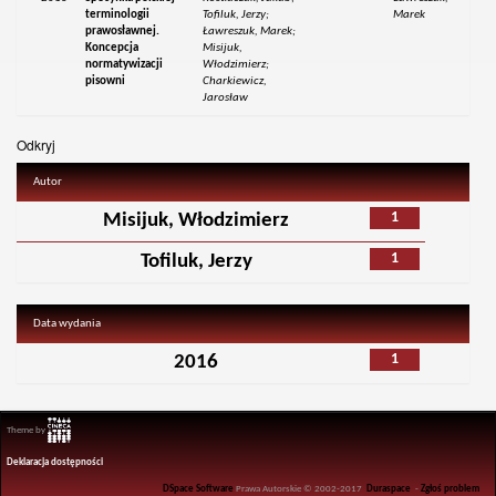
terminologii
Tofiluk, Jerzy;
Marek
prawosławnej.
Ławreszuk, Marek;
Koncepcja
Misijuk,
normatywizacji
Włodzimierz;
pisowni
Charkiewicz,
Jarosław
Odkryj
Autor
1
Misijuk, Włodzimierz
1
Tofiluk, Jerzy
Data wydania
1
2016
Theme by
Deklaracja dostępności
DSpace Software
Prawa Autorskie © 2002-2017
Duraspace
-
Zgłoś problem