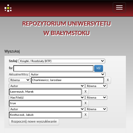
Skip
REPOZYTORIUM UNIWERSYTETU
navigation
W BIAŁYMSTOKU
Wyszukaj
Szukaj:
for
Aktualne filtry:
Rozpocznij nowe wyszukiwanie