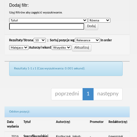
Dodaj filtr:
Uzyj filtrów aby zagęścić wyszukiwanie.
Rezultaty/Strona
|
Sortuj pozycje wg
In order
Autorzy/rekord
Rezultaty 1-1 z 1 (Czas wyszukiwania: 0.001 sekund).
poprzedni
1
następny
Odsłon pozycji:
Data
Tytuł
Autor(rzy)
Promotor
Redaktor(rzy)
wydania
2016
Specyfika polskiej
Kostiuczuk, Jakub;
-
Ławreszuk,