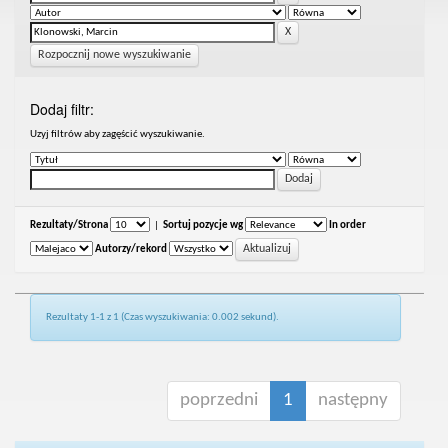
Rozpocznij nowe wyszukiwanie
Dodaj filtr:
Uzyj filtrów aby zagęścić wyszukiwanie.
Rezultaty/Strona
|
Sortuj pozycje wg
In order
Autorzy/rekord
Rezultaty 1-1 z 1 (Czas wyszukiwania: 0.002 sekund).
poprzedni
1
następny