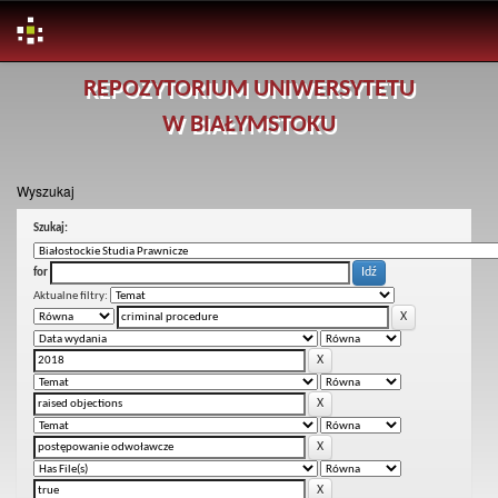
Skip
REPOZYTORIUM UNIWERSYTETU
navigation
W BIAŁYMSTOKU
Wyszukaj
Szukaj:
for
Aktualne filtry: