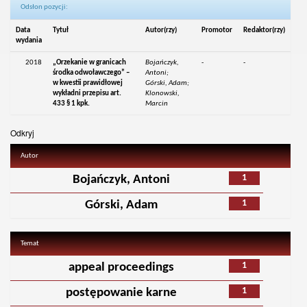
Odsłon pozycji:
Data
Tytuł
Autor(rzy)
Promotor
Redaktor(rzy)
wydania
2018
„Orzekanie w granicach
Bojańczyk,
-
-
środka odwoławczego” –
Antoni;
w kwestii prawidłowej
Górski, Adam;
wykładni przepisu art.
Klonowski,
433 § 1 kpk.
Marcin
Odkryj
Autor
1
Bojańczyk, Antoni
1
Górski, Adam
Temat
1
appeal proceedings
1
postępowanie karne