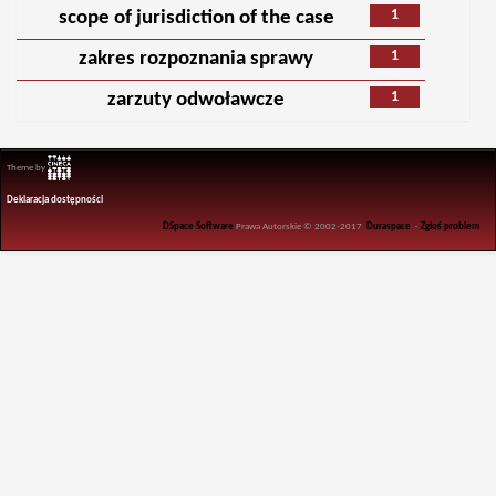
1
scope of jurisdiction of the case
1
zakres rozpoznania sprawy
1
zarzuty odwoławcze
Theme by
Deklaracja dostępności
DSpace Software
Prawa Autorskie © 2002-2017
Duraspace
-
Zgłoś problem