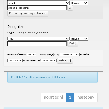
Rozpocznij nowe wyszukiwanie
Dodaj filtr:
Uzyj filtrów aby zagęścić wyszukiwanie.
Rezultaty/Strona
|
Sortuj pozycje wg
In order
Autorzy/rekord
Rezultaty 1-1 z 1 (Czas wyszukiwania: 0.001 sekund).
poprzedni
1
następny