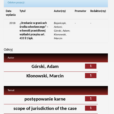
Odsłon pozycji:
Data
Tytuł
Autor(rzy)
Promotor
Redaktor(rzy)
wydania
2018
„Orzekanie w granicach
Bojańczyk,
-
-
środka odwoławczego” –
Antoni;
w kwestii prawidłowej
Górski, Adam;
wykładni przepisu art.
Klonowski,
433 § 1 kpk.
Marcin
Odkryj
Autor
1
Górski, Adam
1
Klonowski, Marcin
Temat
1
postępowanie karne
1
scope of jurisdiction of the case