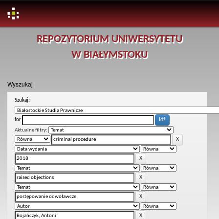
Skip
REPOZYTORIUM UNIWERSYTETU
navigation
W BIAŁYMSTOKU
Wyszukaj
Szukaj:
for
Aktualne filtry: