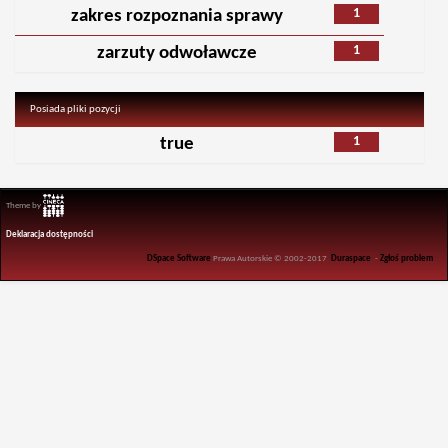
1
zakres rozpoznania sprawy
1
zarzuty odwoławcze
Posiada pliki pozycji
1
true
Theme by
Deklaracja dostępności
DSpace Software
Prawa Autorskie © 2002-2017
Duraspace
-
Zgłoś problem