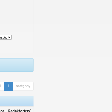
i
1
następny
tor
Redaktor(rzy)