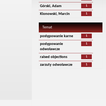
1
Górski, Adam
1
Klonowski, Marcin
Temat
1
postępowanie karne
1
postępowanie
odwoławcze
1
raised objections
1
zarzuty odwoławcze