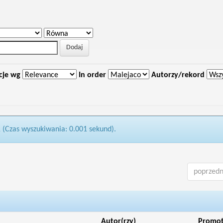
cje wg
In order
Autorzy/rekord
1 (Czas wyszukiwania: 0.001 sekund).
poprzedn
Autor(rzy)
Promo