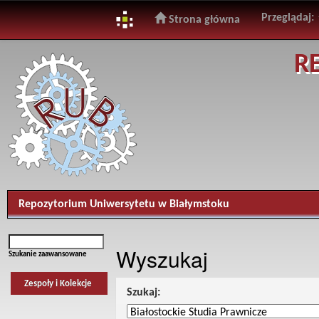
Przeglądaj:
Strona główna
Skip
R
navigation
Repozytorium Uniwersytetu w Białymstoku
Wyszukaj
Szukanie zaawansowane
Zespoły i Kolekcje
Szukaj: