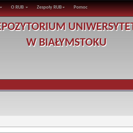
O RUB
Zespoły RUB
Pomoc
EPOZYTORIUM UNIWERSYTE
W BIAŁYMSTOKU