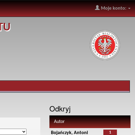
Moje konto:
TU
Odkryj
Autor
1
Bojańczyk, Antoni