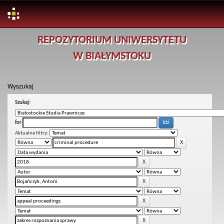
Skip
REPOZYTORIUM UNIWERSYTETU
navigation
W BIAŁYMSTOKU
Wyszukaj
Szukaj:
for
Aktualne filtry: