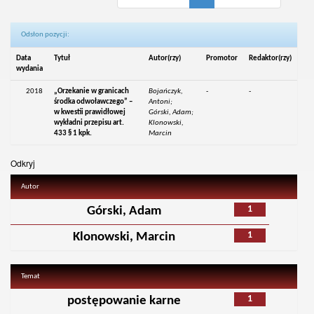
Odsłon pozycji:
Data
Tytuł
Autor(rzy)
Promotor
Redaktor(rzy)
wydania
2018
„Orzekanie w granicach
Bojańczyk,
-
-
środka odwoławczego” –
Antoni;
w kwestii prawidłowej
Górski, Adam;
wykładni przepisu art.
Klonowski,
433 § 1 kpk.
Marcin
Odkryj
Autor
1
Górski, Adam
1
Klonowski, Marcin
Temat
1
postępowanie karne