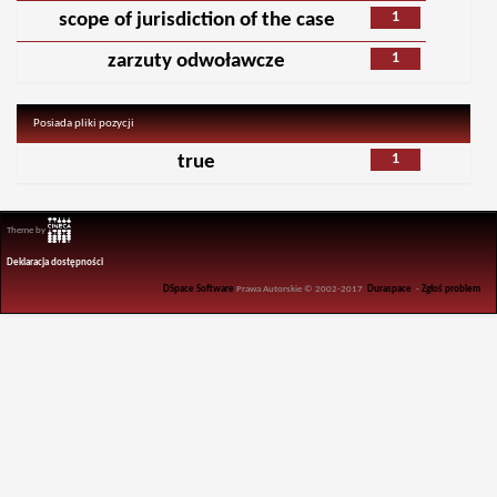
1
scope of jurisdiction of the case
1
zarzuty odwoławcze
Posiada pliki pozycji
1
true
Theme by
Deklaracja dostępności
DSpace Software
Prawa Autorskie © 2002-2017
Duraspace
-
Zgłoś problem