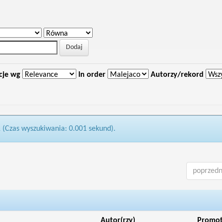
cje wg
In order
Autorzy/rekord
1 (Czas wyszukiwania: 0.001 sekund).
poprzedn
Autor(rzy)
Promo