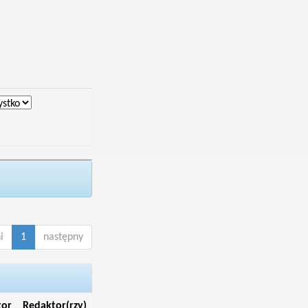
i
1
następny
tor
Redaktor(rzy)