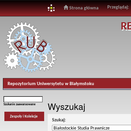
Przeglądaj:
Strona główna
Skip
R
navigation
Repozytorium Uniwersytetu w Białymstoku
Wyszukaj
Szukanie zaawansowane
Zespoły i Kolekcje
Szukaj: