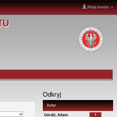
Moje konto:
TU
Odkryj
Autor
1
Górski, Adam