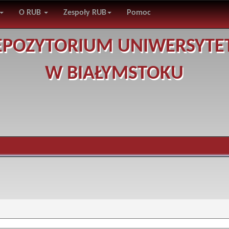
O RUB
Zespoły RUB
Pomoc
EPOZYTORIUM UNIWERSYTE
W BIAŁYMSTOKU