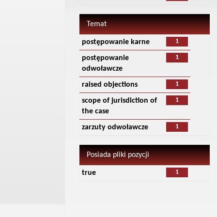
Temat
1
postępowanie karne
1
postępowanie
odwoławcze
1
raised objections
1
scope of jurisdiction of
the case
1
zarzuty odwoławcze
Posiada pliki pozycji
1
true