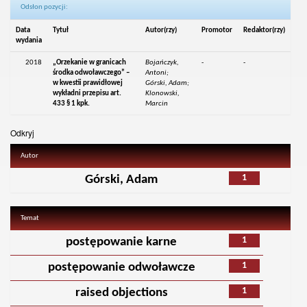
Odsłon pozycji:
Data
Tytuł
Autor(rzy)
Promotor
Redaktor(rzy)
wydania
2018
„Orzekanie w granicach
Bojańczyk,
-
-
środka odwoławczego” –
Antoni;
w kwestii prawidłowej
Górski, Adam;
wykładni przepisu art.
Klonowski,
433 § 1 kpk.
Marcin
Odkryj
Autor
1
Górski, Adam
Temat
1
postępowanie karne
1
postępowanie odwoławcze
1
raised objections