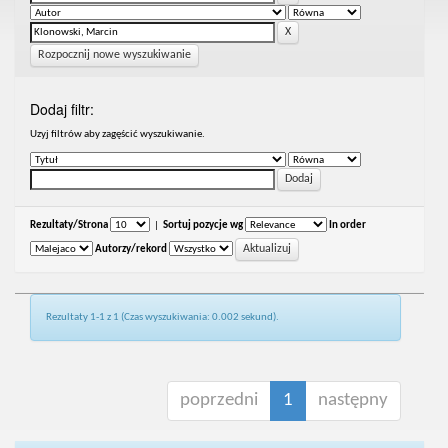
Rozpocznij nowe wyszukiwanie
Dodaj filtr:
Uzyj filtrów aby zagęścić wyszukiwanie.
Rezultaty/Strona
|
Sortuj pozycje wg
In order
Autorzy/rekord
Rezultaty 1-1 z 1 (Czas wyszukiwania: 0.002 sekund).
poprzedni
1
następny