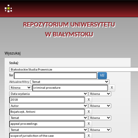
Skip
REPOZYTORIUM UNIWERSYTETU
navigation
W BIAŁYMSTOKU
Wyszukaj
Szukaj:
for
Aktualne filtry: