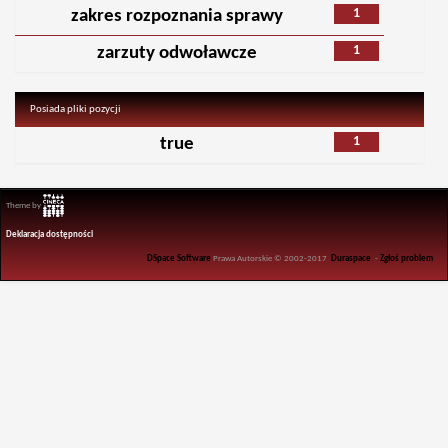
1
zakres rozpoznania sprawy
1
zarzuty odwoławcze
Posiada pliki pozycji
1
true
Theme by
Deklaracja dostępności
DSpace Software
Prawa Autorskie © 2002-2017
Duraspace
-
Zgłoś problem