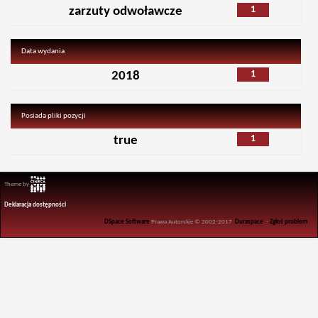
1
zarzuty odwoławcze
Data wydania
1
2018
Posiada pliki pozycji
1
true
Theme by
Deklaracja dostępności
DSpace Software
Prawa Autorskie © 2002-2017
Duraspace
-
Zgłoś problem