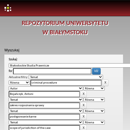
Skip
REPOZYTORIUM UNIWERSYTETU
navigation
W BIAŁYMSTOKU
Wyszukaj
Szukaj:
for
Aktualne filtry: