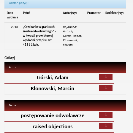
Odsłon pozycji:
Data
Tytuł
Autor(rzy)
Promotor
Redaktor(rzy)
wydania
2018
„Orzekanie w granicach
Bojańczyk,
-
-
środka odwoławczego” –
Antoni;
w kwestii prawidłowej
Górski, Adam;
wykładni przepisu art.
Klonowski,
433 § 1 kpk.
Marcin
Odkryj
Autor
1
Górski, Adam
1
Klonowski, Marcin
Temat
1
postępowanie odwoławcze
1
raised objections