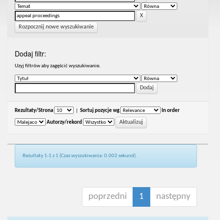
Rozpocznij nowe wyszukiwanie
Dodaj filtr:
Uzyj filtrów aby zagęścić wyszukiwanie.
Rezultaty/Strona
|
Sortuj pozycje wg
In order
Autorzy/rekord
Rezultaty 1-1 z 1 (Czas wyszukiwania: 0.002 sekund).
poprzedni
1
następny