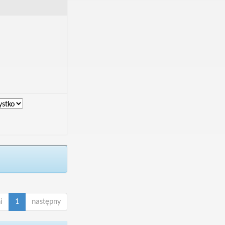
i
1
następny