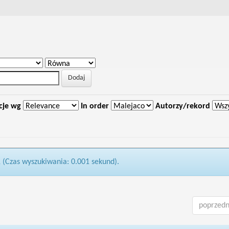
cje wg
In order
Autorzy/rekord
1 (Czas wyszukiwania: 0.001 sekund).
poprzedn