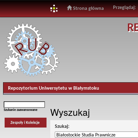
Przeglądaj:
Strona główna
Skip
R
navigation
Repozytorium Uniwersytetu w Białymstoku
Wyszukaj
Szukanie zaawansowane
Zespoły i Kolekcje
Szukaj: