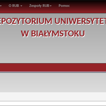
O RUB
Zespoły RUB
Pomoc
EPOZYTORIUM UNIWERSYTE
W BIAŁYMSTOKU