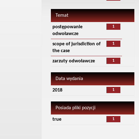
Temat
1
postępowanie
odwoławcze
1
scope of jurisdiction of
the case
1
zarzuty odwoławcze
Data wydania
1
2018
Posiada pliki pozycji
1
true