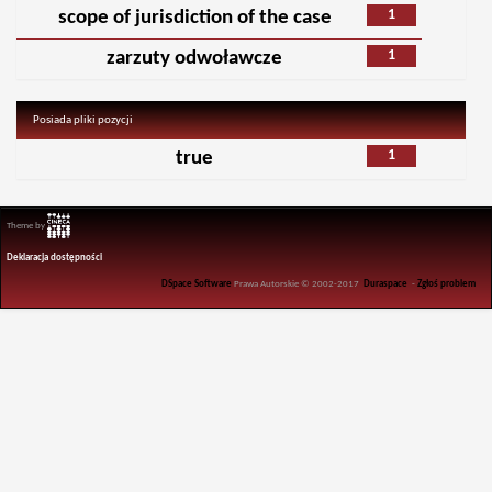
1
scope of jurisdiction of the case
1
zarzuty odwoławcze
Posiada pliki pozycji
1
true
Theme by
Deklaracja dostępności
DSpace Software
Prawa Autorskie © 2002-2017
Duraspace
-
Zgłoś problem