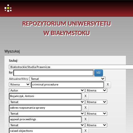
Skip
REPOZYTORIUM UNIWERSYTETU
navigation
W BIAŁYMSTOKU
Wyszukaj
Szukaj:
for
Aktualne filtry: