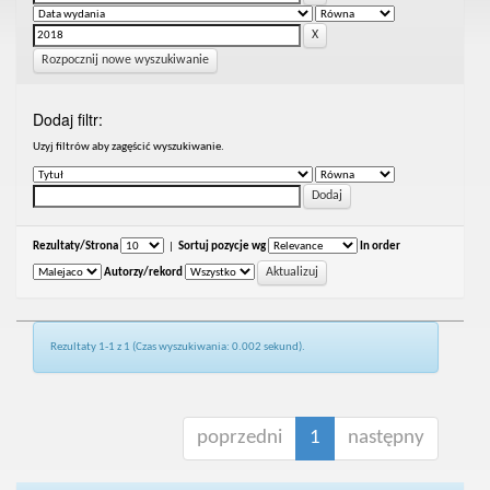
Rozpocznij nowe wyszukiwanie
Dodaj filtr:
Uzyj filtrów aby zagęścić wyszukiwanie.
Rezultaty/Strona
|
Sortuj pozycje wg
In order
Autorzy/rekord
Rezultaty 1-1 z 1 (Czas wyszukiwania: 0.002 sekund).
poprzedni
1
następny