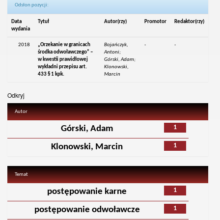
Odsłon pozycji:
Data
Tytuł
Autor(rzy)
Promotor
Redaktor(rzy)
wydania
2018
„Orzekanie w granicach
Bojańczyk,
-
-
środka odwoławczego” –
Antoni;
w kwestii prawidłowej
Górski, Adam;
wykładni przepisu art.
Klonowski,
433 § 1 kpk.
Marcin
Odkryj
Autor
1
Górski, Adam
1
Klonowski, Marcin
Temat
1
postępowanie karne
1
postępowanie odwoławcze