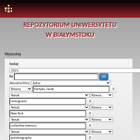
Skip
REPOZYTORIUM UNIWERSYTETU
navigation
W BIAŁYMSTOKU
Wyszukaj
Szukaj:
for
Aktualne filtry: