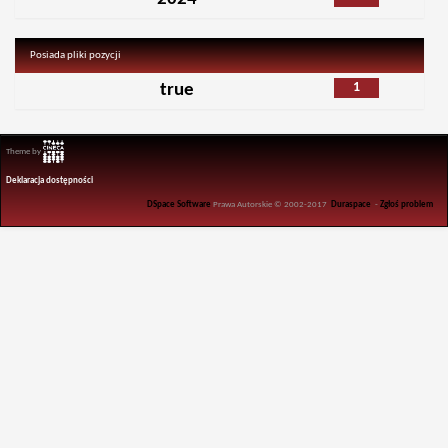
Posiada pliki pozycji
1
true
Theme by
Deklaracja dostępności
DSpace Software
Prawa Autorskie © 2002-2017
Duraspace
-
Zgłoś problem