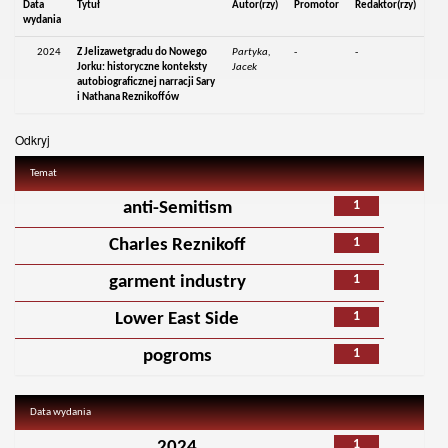
Data
Tytuł
Autor(rzy)
Promotor
Redaktor(rzy)
wydania
2024
Z Jelizawetgradu do Nowego
Partyka,
-
-
Jorku: historyczne konteksty
Jacek
autobiograficznej narracji Sary
i Nathana Reznikoffów
Odkryj
Temat
1
anti-Semitism
1
Charles Reznikoff
1
garment industry
1
Lower East Side
1
pogroms
Data wydania
1
2024