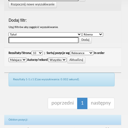
Rozpocznij nowe wyszukiwanie
Dodaj filtr:
Uzyj filtrów aby zagęścić wyszukiwanie.
Rezultaty/Strona
|
Sortuj pozycje wg
In order
Autorzy/rekord
Rezultaty 1-1 z 1 (Czas wyszukiwania: 0.002 sekund).
poprzedni
1
następny
Odsłon pozycji: