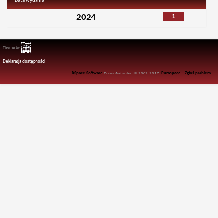
Data wydania
1
2024
Theme by
Deklaracja dostępności
DSpace Software
Prawa Autorskie © 2002-2017
Duraspace
-
Zgłoś problem