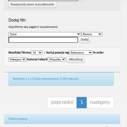
Rozpocznij nowe wyszukiwanie
Dodaj filtr:
Uzyj filtrów aby zagęścić wyszukiwanie.
Rezultaty/Strona
|
Sortuj pozycje wg
In order
Autorzy/rekord
Rezultaty 1-1 z 1 (Czas wyszukiwania: 0.002 sekund).
poprzedni
1
następny
Odsłon pozycji: