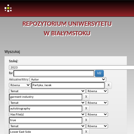
Skip
REPOZYTORIUM UNIWERSYTETU
navigation
W BIAŁYMSTOKU
Wyszukaj
Szukaj:
for
Aktualne filtry: