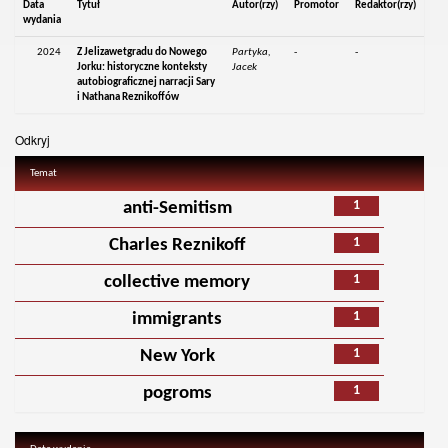
Data
Tytuł
Autor(rzy)
Promotor
Redaktor(rzy)
wydania
2024
Z Jelizawetgradu do Nowego
Partyka,
-
-
Jorku: historyczne konteksty
Jacek
autobiograficznej narracji Sary
i Nathana Reznikoffów
Odkryj
Temat
1
anti-Semitism
1
Charles Reznikoff
1
collective memory
1
immigrants
1
New York
1
pogroms