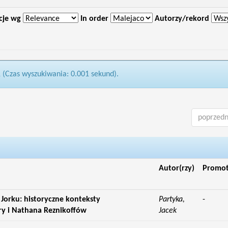
cje wg
In order
Autorzy/rekord
1 (Czas wyszukiwania: 0.001 sekund).
poprzedn
Autor(rzy)
Promo
Jorku: historyczne konteksty
Partyka,
-
ary i Nathana Reznikoffów
Jacek