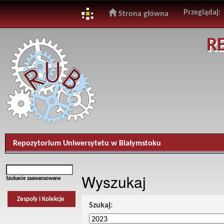
Przeglądaj:
Strona główna
Skip
R
navigation
Repozytorium Uniwersytetu w Białymstoku
Wyszukaj
Szukanie zaawansowane
Zespoły i Kolekcje
Szukaj: