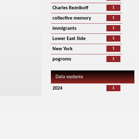
1
Charles Reznikoff
1
collective memory
1
immigrants
1
Lower East Side
1
New York
1
pogroms
Data wydania
1
2024