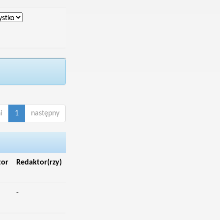
i
1
następny
tor
Redaktor(rzy)
-