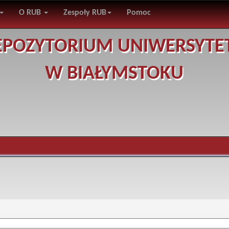
O RUB
Zespoły RUB
Pomoc
EPOZYTORIUM UNIWERSYTE
W BIAŁYMSTOKU