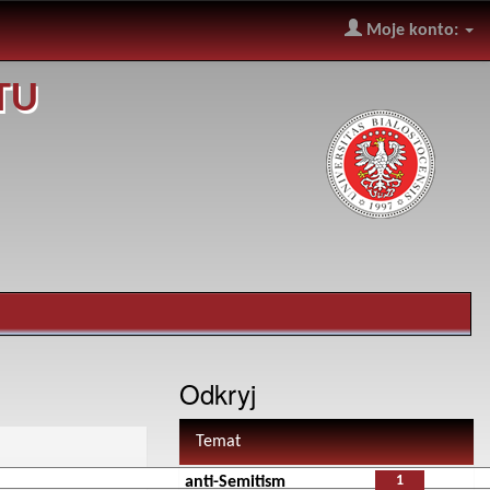
Moje konto:
TU
Odkryj
Temat
1
anti-Semitism