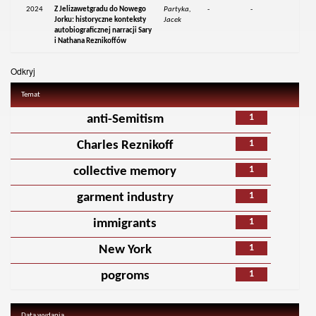
2024
Z Jelizawetgradu do Nowego
Partyka,
-
-
Jorku: historyczne konteksty
Jacek
autobiograficznej narracji Sary
i Nathana Reznikoffów
Odkryj
Temat
1
anti-Semitism
1
Charles Reznikoff
1
collective memory
1
garment industry
1
immigrants
1
New York
1
pogroms
Data wydania