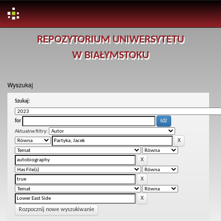
Skip
REPOZYTORIUM UNIWERSYTETU
navigation
W BIAŁYMSTOKU
Wyszukaj
Szukaj:
for
Aktualne filtry:
Rozpocznij nowe wyszukiwanie