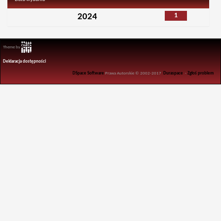
1
2024
Theme by
Deklaracja dostępności
DSpace Software
Prawa Autorskie © 2002-2017
Duraspace
-
Zgłoś problem