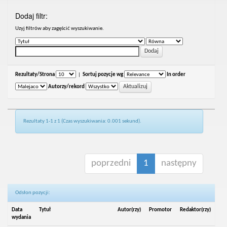
Dodaj filtr:
Uzyj filtrów aby zagęścić wyszukiwanie.
Rezultaty/Strona
|
Sortuj pozycje wg
In order
Autorzy/rekord
Rezultaty 1-1 z 1 (Czas wyszukiwania: 0.001 sekund).
poprzedni
1
następny
Odsłon pozycji:
Data
Tytuł
Autor(rzy)
Promotor
Redaktor(rzy)
wydania