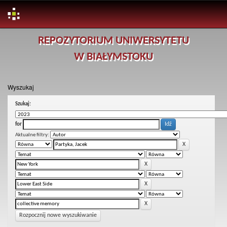
Skip
REPOZYTORIUM UNIWERSYTETU
navigation
W BIAŁYMSTOKU
Wyszukaj
Szukaj:
for
Aktualne filtry:
Rozpocznij nowe wyszukiwanie