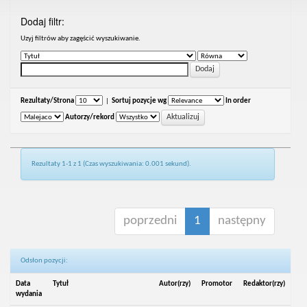
Dodaj filtr:
Uzyj filtrów aby zagęścić wyszukiwanie.
Rezultaty/Strona
|
Sortuj pozycje wg
In order
Autorzy/rekord
Rezultaty 1-1 z 1 (Czas wyszukiwania: 0.001 sekund).
poprzedni
1
następny
Odsłon pozycji:
Data
Tytuł
Autor(rzy)
Promotor
Redaktor(rzy)
wydania