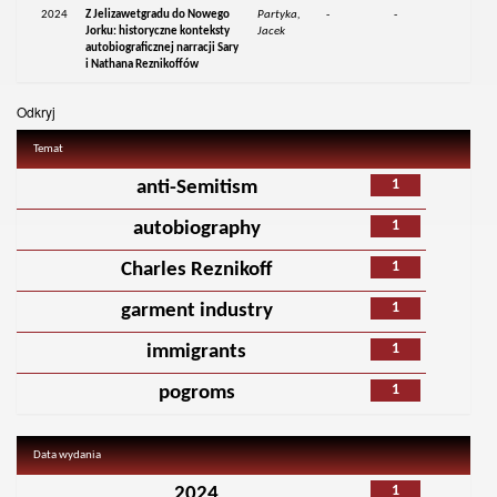
2024
Z Jelizawetgradu do Nowego
Partyka,
-
-
Jorku: historyczne konteksty
Jacek
autobiograficznej narracji Sary
i Nathana Reznikoffów
Odkryj
Temat
1
anti-Semitism
1
autobiography
1
Charles Reznikoff
1
garment industry
1
immigrants
1
pogroms
Data wydania
1
2024