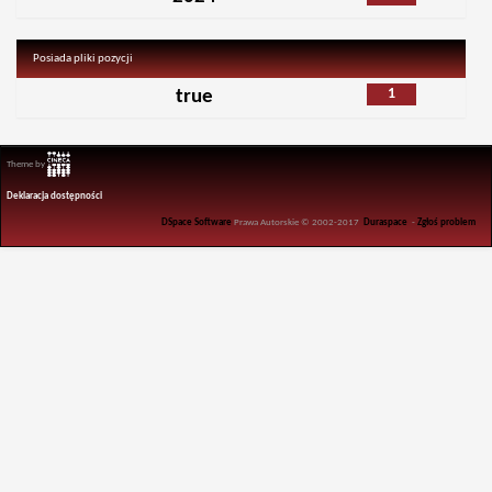
Posiada pliki pozycji
1
true
Theme by
Deklaracja dostępności
DSpace Software
Prawa Autorskie © 2002-2017
Duraspace
-
Zgłoś problem