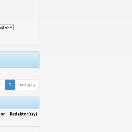
i
1
następny
tor
Redaktor(rzy)