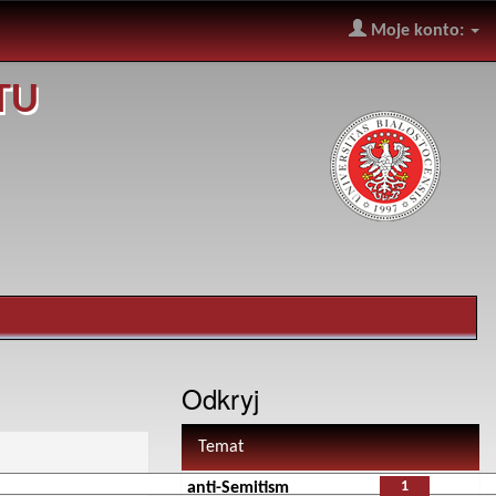
Moje konto:
TU
Odkryj
Temat
1
anti-Semitism