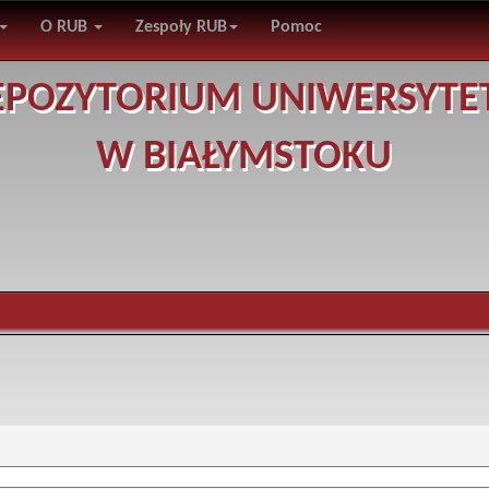
O RUB
Zespoły RUB
Pomoc
EPOZYTORIUM UNIWERSYTE
W BIAŁYMSTOKU