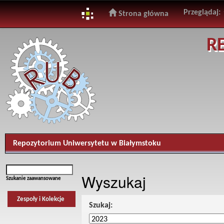
Przeglądaj:
Strona główna
Skip
R
navigation
Repozytorium Uniwersytetu w Białymstoku
Wyszukaj
Szukanie zaawansowane
Zespoły i Kolekcje
Szukaj: