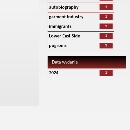
1
autobiography
1
garment industry
1
immigrants
1
Lower East Side
1
pogroms
Data wydania
1
2024