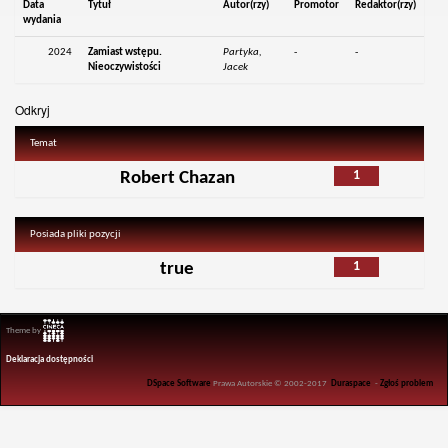
Data
Tytuł
Autor(rzy)
Promotor
Redaktor(rzy)
wydania
2024
Zamiast wstępu.
Partyka,
-
-
Nieoczywistości
Jacek
Odkryj
Temat
1
Robert Chazan
Posiada pliki pozycji
1
true
Theme by
Deklaracja dostępności
DSpace Software
Prawa Autorskie © 2002-2017
Duraspace
-
Zgłoś problem