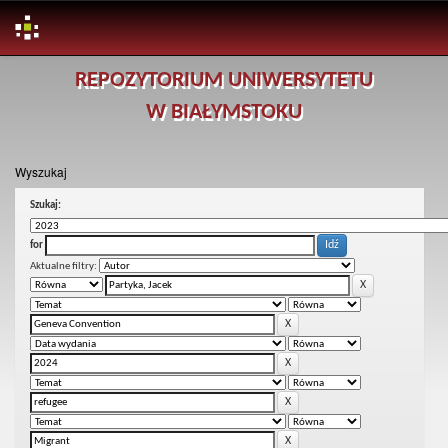
Skip
REPOZYTORIUM UNIWERSYTETU
navigation
W BIAŁYMSTOKU
Wyszukaj
Szukaj:
for
Aktualne filtry: