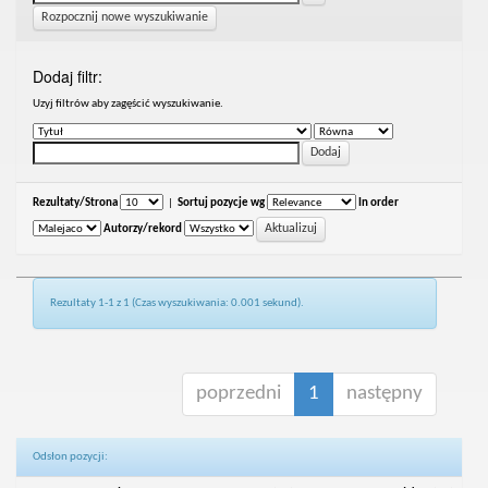
Rozpocznij nowe wyszukiwanie
Dodaj filtr:
Uzyj filtrów aby zagęścić wyszukiwanie.
Rezultaty/Strona
|
Sortuj pozycje wg
In order
Autorzy/rekord
Rezultaty 1-1 z 1 (Czas wyszukiwania: 0.001 sekund).
poprzedni
1
następny
Odsłon pozycji: