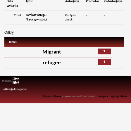
Data
Tytuł
Autor(rzy)
Promotor
Redaktor(rzy)
wydania
2024
Zamiast wstępu.
Partyka,
-
-
Nieoczywistości
Jacek
Odkryj
Temat
1
Migrant
1
refugee
Theme by
Deklaracja dostępności
DSpace Software
Prawa Autorskie © 2002-2017
Duraspace
-
Zgłoś problem