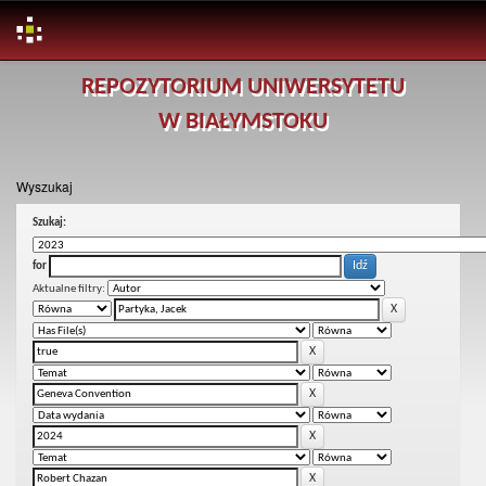
Skip
REPOZYTORIUM UNIWERSYTETU
navigation
W BIAŁYMSTOKU
Wyszukaj
Szukaj:
for
Aktualne filtry: