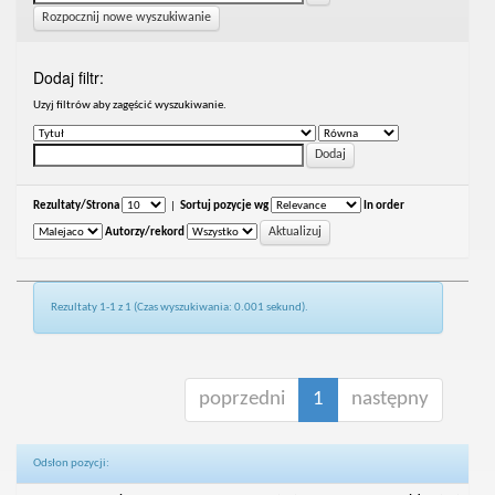
Rozpocznij nowe wyszukiwanie
Dodaj filtr:
Uzyj filtrów aby zagęścić wyszukiwanie.
Rezultaty/Strona
|
Sortuj pozycje wg
In order
Autorzy/rekord
Rezultaty 1-1 z 1 (Czas wyszukiwania: 0.001 sekund).
poprzedni
1
następny
Odsłon pozycji: