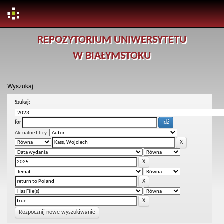
Skip
REPOZYTORIUM UNIWERSYTETU
navigation
W BIAŁYMSTOKU
Wyszukaj
Szukaj:
for
Aktualne filtry:
Rozpocznij nowe wyszukiwanie