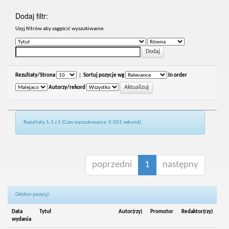
Dodaj filtr:
Uzyj filtrów aby zagęścić wyszukiwanie.
Rezultaty/Strona
|
Sortuj pozycje wg
In order
Autorzy/rekord
Rezultaty 1-1 z 1 (Czas wyszukiwania: 0.001 sekund).
poprzedni
1
następny
Odsłon pozycji:
Data
Tytuł
Autor(rzy)
Promotor
Redaktor(rzy)
wydania