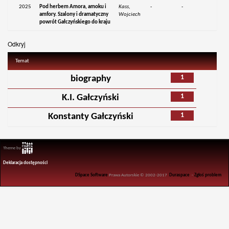
2025
Pod herbem Amora, amoku i
Kass,
-
-
amfory. Szalony i dramatyczny
Wojciech
powrót Gałczyńskiego do kraju
Odkryj
Temat
1
biography
1
K.I. Gałczyński
1
Konstanty Gałczyński
Theme by
Deklaracja dostępności
DSpace Software
Prawa Autorskie © 2002-2017
Duraspace
-
Zgłoś problem