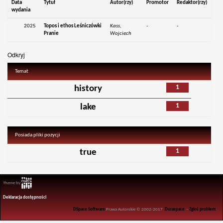
Data
Tytuł
Autor(rzy)
Promotor
Redaktor(rzy)
wydania
2025
Topos i ethos Leśniczówki
Kass,
-
-
Pranie
Wojciech
Odkryj
Temat
1
history
1
lake
Posiada pliki pozycji
1
true
Theme by
Deklaracja dostępności
DSpace Software
Prawa Autorskie © 2002-2017
Duraspace
-
Zgłoś problem