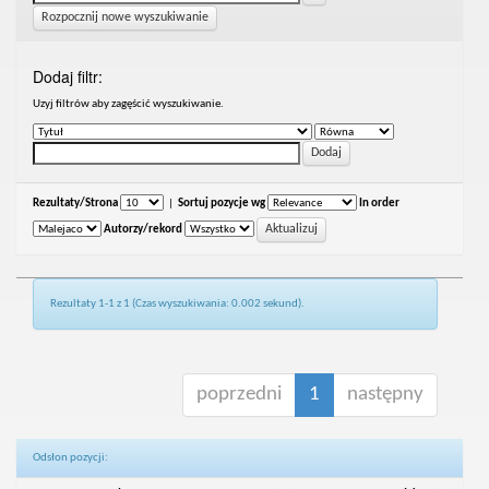
Rozpocznij nowe wyszukiwanie
Dodaj filtr:
Uzyj filtrów aby zagęścić wyszukiwanie.
Rezultaty/Strona
|
Sortuj pozycje wg
In order
Autorzy/rekord
Rezultaty 1-1 z 1 (Czas wyszukiwania: 0.002 sekund).
poprzedni
1
następny
Odsłon pozycji: