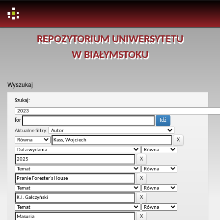
Skip
REPOZYTORIUM UNIWERSYTETU
navigation
W BIAŁYMSTOKU
Wyszukaj
Szukaj:
for
Aktualne filtry: